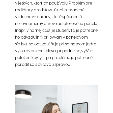
všetkých, ktorí ich používajú. Problém pre
radiátory predstavujú nahromadené
vzduchové bubliny, ktoré spôsobujú
nerovnomerný ohrev radiátorového panelu
(napr. v hornej časti je studený) a je potrebné
ho odvzdušniť (pri bývaní v panelovom
sídlisku sa odvzdušňuje pri samotnom jadre
vykurovacieho telesa, prípadne najvyššie
položené byty – pri probléme je potrebné
poradiť sa s bytovou správou).