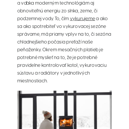
a vďaka moderným technológiám aj
obnoviteľnú energiu zo slnka, zeme, či
podzemnej vody. To, čím
vykurujeme
a ako
sa ako spotrebiteľ vo vykurovacej sezóne
správame, má priamy vplyv na to, či sezóna
chladnejšieho počasia preťaží naše
peňaženky. Okrem mesačných platieb je
potrebné myslieť na to, že je potrebné
pravidelne kontrolovať kotol, vykurovaciu
sústavu a radiátory v jednotlivých
miestnostiach.