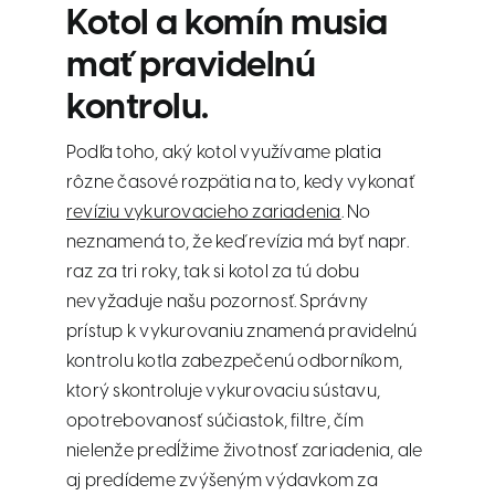
Kotol a komín musia
mať pravidelnú
kontrolu.
Podľa toho, aký kotol využívame platia
rôzne časové rozpätia na to, kedy vykonať
revíziu vykurovacieho zariadenia
. No
neznamená to, že keď revízia má byť napr.
raz za tri roky, tak si kotol za tú dobu
nevyžaduje našu pozornosť. Správny
prístup k vykurovaniu znamená pravidelnú
kontrolu kotla zabezpečenú odborníkom,
ktorý skontroluje vykurovaciu sústavu,
opotrebovanosť súčiastok, filtre, čím
nielenže predĺžime životnosť zariadenia, ale
aj predídeme zvýšeným výdavkom za