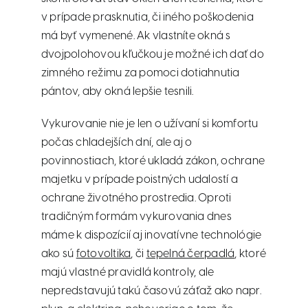
v prípade prasknutia, či iného poškodenia
má byť vymenené. Ak vlastníte okná s
dvojpolohovou kľučkou je možné ich dať do
zimného režimu za pomoci dotiahnutia
pántov, aby okná lepšie tesnili.
Vykurovanie nie je len o užívaní si komfortu
počas chladejších dní, ale aj o
povinnostiach, ktoré ukladá zákon, ochrane
majetku v prípade poistných udalostí a
ochrane životného prostredia. Oproti
tradičným formám vykurovania dnes
máme k dispozícií aj inovatívne technológie
ako sú
fotovoltika
, či
tepelná čerpadlá
, ktoré
majú vlastné pravidlá kontroly, ale
nepredstavujú takú časovú záťaž ako napr.