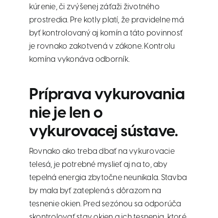
kúrenie, či zvýšenej záťaži životného
prostredia. Pre kotly platí, že pravidelne má
byť kontrolovaný aj komín a táto povinnosť
je rovnako zakotvená v zákone. Kontrolu
komína vykonáva odborník.
Príprava vykurovania
nie je len o
vykurovacej sústave.
Rovnako ako treba dbať na vykurovacie
telesá, je potrebné myslieť aj na to, aby
tepelná energia zbytočne neunikala. Stavba
by mala byť zateplená s dôrazom na
tesnenie okien. Pred sezónou sa odporúča
skontrolovať stav okien a ich tesnenia, ktoré