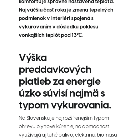
komfortu je správne nastavená teplota.
Najväčšiu časť roka je zmena tepelných
podmienok v interiéri spojená s
vykurovaním
v dôsledku poklesu
vonkajších teplôt pod 13℃.
Výška
preddavkových
platieb za energie
úzko súvisí najmä s
typom vykurovania.
Na Slovensku je najrozšírenejším typom
ohrevu plynové kúrenie, no domácnosti
využívajú aj tuhé palivo, elektrinu, biomasu