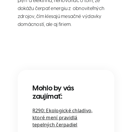
plyn a elektrina, nehovoriac o tom, že
dokážu čerpať energiu z obnoviteľných
zdrojov, čím klesajú mesačné výdavky
domácností, ale aj firiem.
Mohlo by vás
zaujímať:
R290: Ekologické chladivo,
ktoré mení pravidlá
tepelných čerpadiel