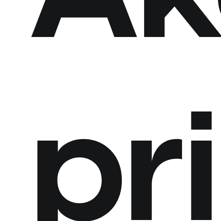
Spolupráca
s
nami
Naše
realizácie
pr
Blog
Kontakt