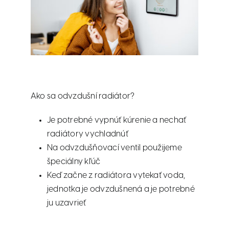
Ako sa odvzdušní radiátor?
Je potrebné vypnúť kúrenie a nechať
radiátory vychladnúť
Na odvzdušňovací ventil použijeme
špeciálny kľúč
Keď začne z radiátora vytekať voda,
jednotka je odvzdušnená a je potrebné
ju uzavrieť