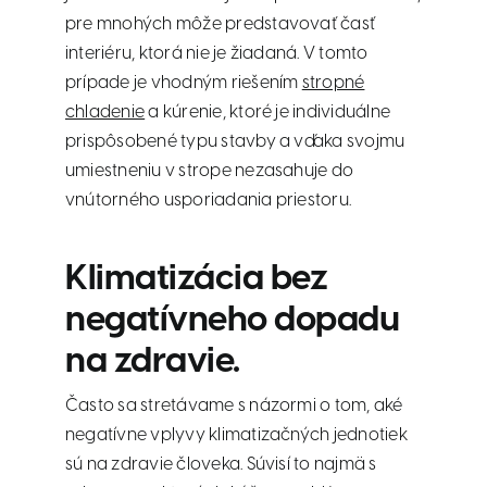
pre mnohých môže predstavovať časť
interiéru, ktorá nie je žiadaná. V tomto
prípade je vhodným riešením
stropné
chladenie
a kúrenie, ktoré je individuálne
prispôsobené typu stavby a vďaka svojmu
umiestneniu v strope nezasahuje do
vnútorného usporiadania priestoru.
Klimatizácia bez
negatívneho dopadu
na zdravie.
Často sa stretávame s názormi o tom, aké
negatívne vplyvy klimatizačných jednotiek
sú na zdravie človeka. Súvisí to najmä s