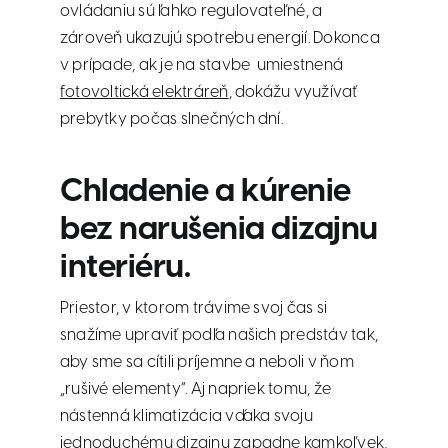
ovládaniu sú ľahko regulovateľné, a
zároveň ukazujú spotrebu energií. Dokonca
v prípade, ak je na stavbe umiestnená
fotovoltická elektráreň
, dokážu využívať
prebytky počas slnečných dní.
Chladenie a kúrenie
bez narušenia dizajnu
interiéru.
Priestor, v ktorom trávime svoj čas si
snažíme upraviť podľa našich predstáv tak,
aby sme sa cítili príjemne a neboli v ňom
„rušivé elementy“. Aj napriek tomu, že
nástenná klimatizácia vďaka svoju
jednoduchému dizajnu zapadne kamkoľvek,