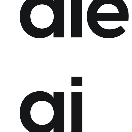
ale
aj