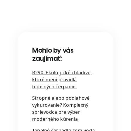
Mohlo by vás
zaujímať:
R290: Ekologické chladivo,
ktoré mení pravidlá
tepelných čerpadiel
Stropné alebo podlahové
vykurovanie? Komplexný
sprievodca pre výber
moderného kúrenia
Tepelné čerpadlo zem-voda