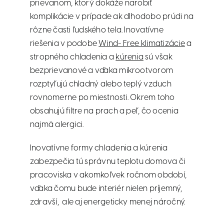
prievanom, ktorý dokáže narobiť
komplikácie v prípade ak dlhodobo prúdi na
rôzne časti ľudského tela. Inovatívne
riešenia v podobe
Wind- Free klimatizácie
a
stropného chladenia a
kúrenia
sú však
bezprievanové a vďaka mikrootvorom
rozptyľujú chladný alebo teplý vzduch
rovnomerne po miestnosti. Okrem toho
obsahujú filtre na prach a peľ, čo ocenia
najmä alergici.
Inovatívne formy chladenia a kúrenia
zabezpečia tú správnu teplotu domova či
pracoviska v akomkoľvek ročnom období,
vďaka čomu bude interiér nielen príjemný,
zdravší, ale aj energeticky menej náročný.