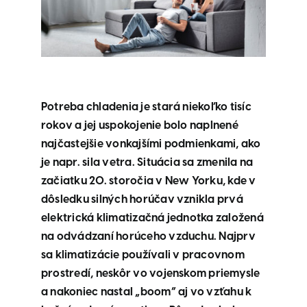
Potreba chladenia je stará niekoľko tisíc
rokov a jej uspokojenie bolo naplnené
najčastejšie vonkajšími podmienkami, ako
je napr. sila vetra. Situácia sa zmenila na
začiatku 20. storočia v New Yorku, kde v
dôsledku silných horúčav vznikla prvá
elektrická klimatizačná jednotka založená
na odvádzaní horúceho vzduchu. Najprv
sa klimatizácie používali v pracovnom
prostredí, neskôr vo vojenskom priemysle
a nakoniec nastal „boom“ aj vo vzťahu k