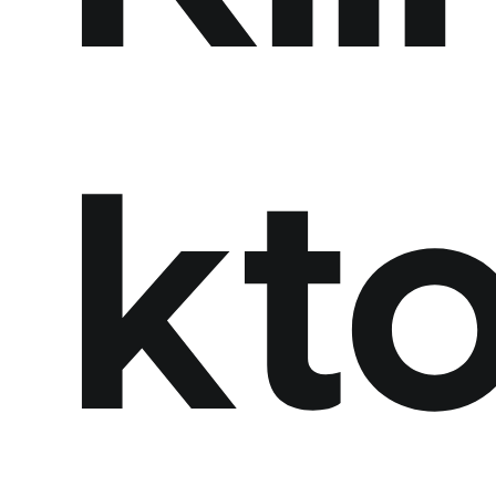
Spolupráca
s
nami
Naše
kt
realizácie
Blog
Kontakt