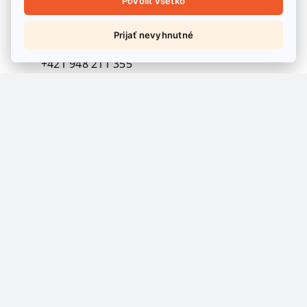
Povoliť všetko
technologické a energetické
vybavenie stavieb
Prijať nevyhnutné
+421 948 211 355
klucik@modernekurenie.sk