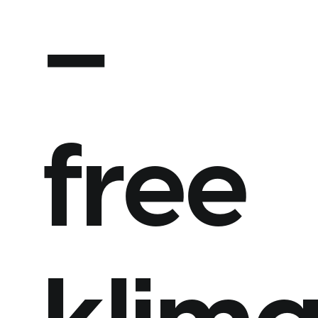
–
Spolupráca
s
nami
Naše
free
realizácie
Blog
Kontakt