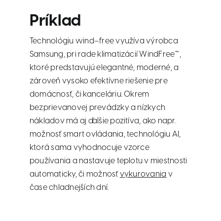
Príklad
Technológiu wind–free využíva výrobca
Samsung, pri rade klimatizácií WindFree™,
ktoré predstavujú elegantné, moderné, a
zároveň vysoko efektívne riešenie pre
domácnosť, či kanceláriu. Okrem
bezprievanovej prevádzky a nízkych
nákladov má aj ďalšie pozitíva, ako napr.
možnosť smart ovládania, technológiu AI,
ktorá sama vyhodnocuje vzorce
používania a nastavuje teplotu v miestnosti
automaticky, či možnosť
vykurovania
v
čase chladnejších dní.