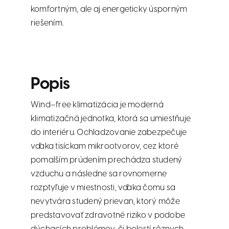
komfortným, ale aj energeticky úsporným
riešením.
Popis
Wind–free klimatizácia je moderná
klimatizačná jednotka, ktorá sa umiestňuje
do interiéru. Ochladzovanie zabezpečuje
vďaka tisíckam mikrootvorov, cez ktoré
pomalším prúdením prechádza studený
vzduchu a následne sa rovnomerne
rozptyľuje v miestnosti, vďaka čomu sa
nevytvára studený prievan, ktorý môže
predstavovať zdravotné riziko v podobe