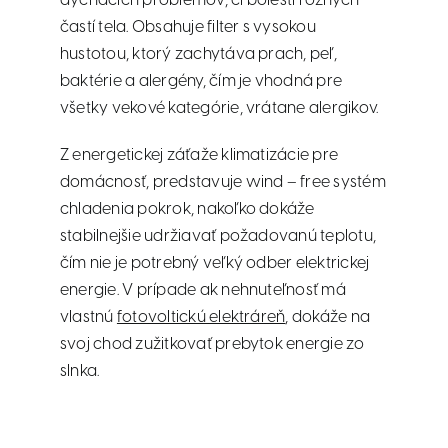
dýchacích problémov, či bolestí rôznych
častí tela. Obsahuje filter s vysokou
hustotou, ktorý zachytáva prach, peľ,
baktérie a alergény, čím je vhodná pre
všetky vekové kategórie, vrátane alergikov.
Z energetickej záťaže klimatizácie pre
domácnosť, predstavuje wind – free systém
chladenia pokrok, nakoľko dokáže
stabilnejšie udržiavať požadovanú teplotu,
čím nie je potrebný veľký odber elektrickej
energie. V prípade ak nehnuteľnosť má
vlastnú
fotovoltickú elektráreň
, dokáže na
svoj chod zužitkovať prebytok energie zo
slnka.