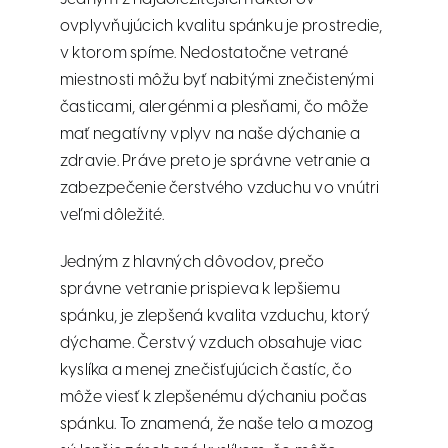
ovplyvňujúcich kvalitu spánku je prostredie,
v ktorom spíme. Nedostatočne vetrané
miestnosti môžu byť nabitými znečistenými
časticami, alergénmi a plesňami, čo môže
mať negatívny vplyv na naše dýchanie a
zdravie. Práve preto je správne vetranie a
zabezpečenie čerstvého vzduchu vo vnútri
veľmi dôležité.
Jedným z hlavných dôvodov, prečo
správne vetranie prispieva k lepšiemu
spánku, je zlepšená kvalita vzduchu, ktorý
dýchame. Čerstvý vzduch obsahuje viac
kyslíka a menej znečisťujúcich častíc, čo
môže viesť k zlepšenému dýchaniu počas
spánku. To znamená, že naše telo a mozog