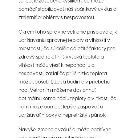
sú lepšie zásobené kyslíkom, čo môže
pomôcť stabilizovať náš spánkový cyklus a
zmierniť problémy s nespavosťou.
Okrem toho správne vetranie prispieva aj k
udržiavaniu správnej teploty a vlhkosti v
miestnosti, čo sú ďalšie dôležité faktory pre
zdravý spánok. Príliš vysoká teplota a
vlhkosť môžu viesť k nepohodliu a
nespavosti, zatiaľ čo príliš nízka teplota
môže spôsobiť, že sa budíme v priebehu
noci. Vetraním môžeme dosiahnuť
optimálnu kombináciu teploty a vlhkosti, čo
nám môže pomôcť lepšie zaspávať a
udržiavať hlboký a nepretržitý spánok.
Navyše, zmena ovzdušia môže pozitívne