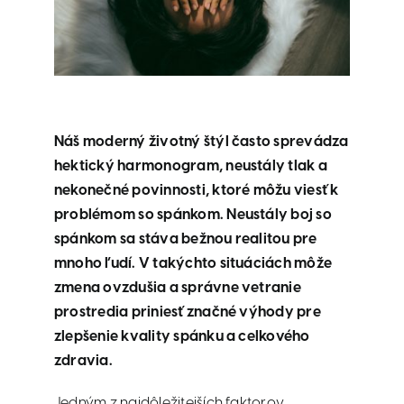
Náš moderný životný štýl často sprevádza
hektický harmonogram, neustály tlak a
nekonečné povinnosti, ktoré môžu viesť k
problémom so spánkom. Neustály boj so
spánkom sa stáva bežnou realitou pre
mnoho ľudí. V takýchto situáciách môže
zmena ovzdušia a správne vetranie
prostredia priniesť značné výhody pre
zlepšenie kvality spánku a celkového
zdravia.
Jedným z najdôležitejších faktorov