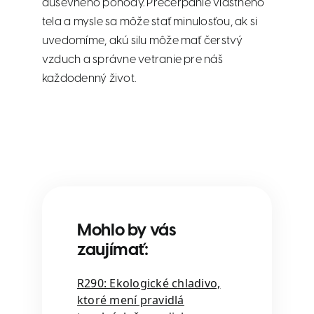
duševného pohody. Prečerpanie vlastného
tela a mysle sa môže stať minulosťou, ak si
uvedomíme, akú silu môže mať čerstvý
vzduch a správne vetranie pre náš
každodenný život.
Mohlo by vás
zaujímať:
R290: Ekologické chladivo,
ktoré mení pravidlá