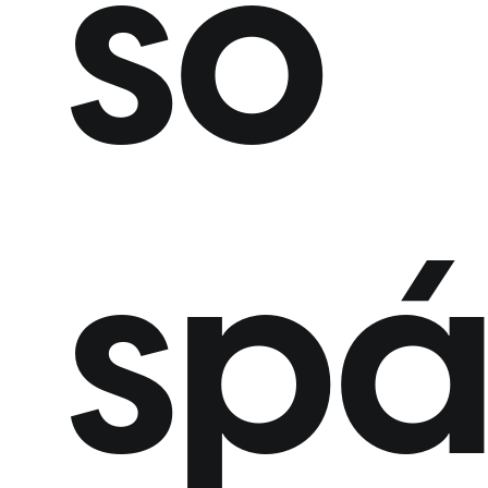
so
sp