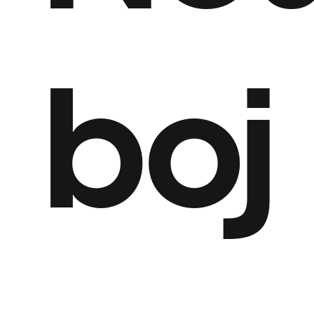
Spolupráca
s
nami
boj
Naše
realizácie
Blog
Kontakt