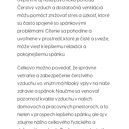
ovplyvniť aj našu psychickú pohodu.
Čerstvý vzduch a dostatočná ventilácia
môžu pomôcť znižovať stres a úzkosť, ktoré
sú často spojené so spánkovými
problémami. Cítenie sa pohodlne a
uvoľnene v prostredí, ktoré je čisté a svieže,
môže viesť k lepšiemu relaxácii a
pokojnejšiemu spánku.
Celkovo možno povedať, že správne
vetranie a zabezpečenie čerstvého
vzduchu vo vnútri má hlboký vplyv na naše
zdravie a spánok. Naučme sa venovať
pozornosť kvalite vzduchu v našich
domovoch a pracovných priestoroch, a to
nielen v prospech lepšieho spánku, ale aj v
záujme nášho celkového fyzického a