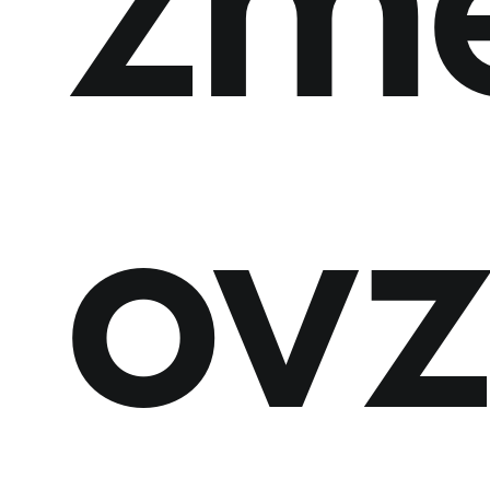
zm
ovz