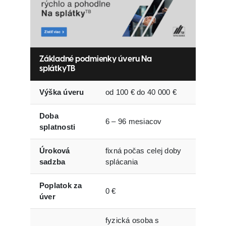
Základné podmienky úveru Na
splátkyTB
Výška úveru
od 100 € do 40 000 €
Doba
6 – 96 mesiacov
splatnosti
Úroková
fixná počas celej doby
sadzba
splácania
Poplatok za
0 €
úver
fyzická osoba s