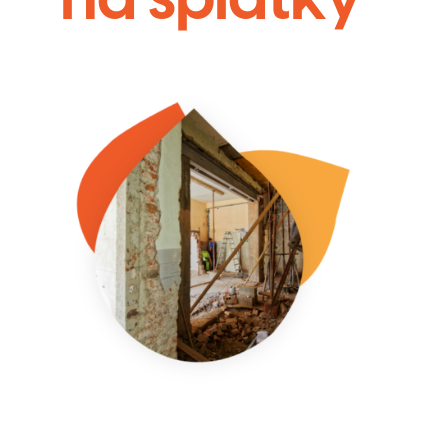
na splátky
Spolupráca
s
nami
Naše
realizácie
Blog
Kontakt