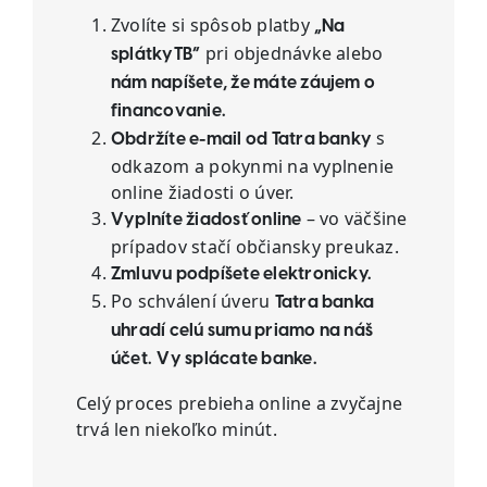
Zvolíte si spôsob platby
„Na
pri objednávke alebo
splátkyTB“
nám napíšete, že máte záujem o
financovanie.
s
Obdržíte e-mail od Tatra banky
odkazom a pokynmi na vyplnenie
online žiadosti o úver.
– vo väčšine
Vyplníte žiadosť online
prípadov stačí občiansky preukaz.
Zmluvu podpíšete elektronicky.
Po schválení úveru
Tatra banka
uhradí celú sumu priamo na náš
účet.
Vy splácate banke.
Celý proces prebieha online a zvyčajne
trvá len niekoľko minút.