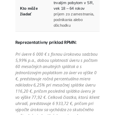
trvalým pobytom v SR,
Kto môže
vek 18 – 64 rokov
žiadať
príjem zo zamestnania,
podnikania alebo
dôchodku
Reprezentatívny príklad RPMN:
Pri úvere 6 000 € s fixnou úrokovou sadzbou
5,99% p.a., dobou splatnosti úveru s počtom
60 mesačných anuitných splátok a s
jednorázovým poplatkom za úver vo výške 0
€, predstavuje ročná percentuálna miera
nákladov 6,25% pri mesačnej splátke úveru
116,20 €, pričom posledná splátka úveru je
vo výške 77,92 €. Celková čiastka, ktorú klient
uhradí, predstavuje 6 933,72 €, pričom pri
výpočte úrokov sa vychádza zo skutočného