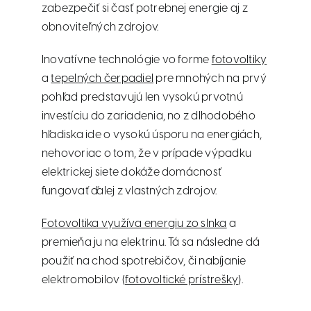
zabezpečiť si časť potrebnej energie aj z
obnoviteľných zdrojov.
Inovatívne technológie vo forme
fotovoltiky
a
tepelných čerpadiel
pre mnohých na prvý
pohľad predstavujú len vysokú prvotnú
investíciu do zariadenia, no z dlhodobého
hľadiska ide o vysokú úsporu na energiách,
nehovoriac o tom, že v prípade výpadku
elektrickej siete dokáže domácnosť
fungovať ďalej z vlastných zdrojov.
Fotovoltika využíva energiu zo slnka
a
premieňa ju na elektrinu. Tá sa následne dá
použiť na chod spotrebičov, či nabíjanie
elektromobilov (
fotovoltické prístrešky
).