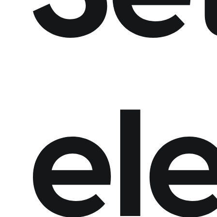
Spolupráca
s
nami
Naše
realizácie
el
Blog
Kontakt