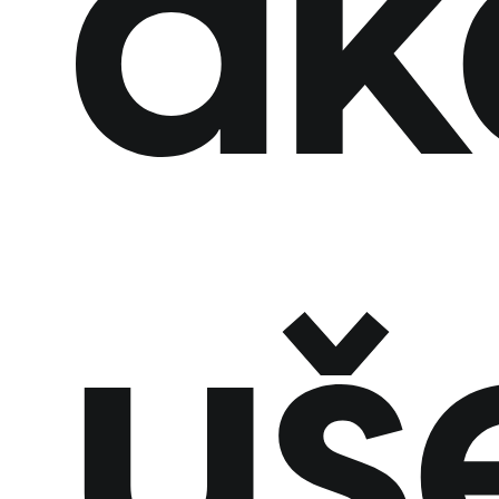
ak
uše