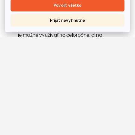
vykurovanie využíva energiu z prírody –
Povoliť všetko
pozemok, podzemná voda, vzduch. Tento
moderný spôsob vykurovania nielenže
Prijať nevyhnutné
ušetrí stovky EUR počas chladnejších dní, ale
je možné využívať ho celoročne, aj na
chladenie počas leta, pričom pri pasívnom
chladení tepelným čerpadlom zem/ voda a
voda/ voda je možné ušetriť až 95%
nákladov!
Život bez elektriny si už mnohí nevedia ani
predstaviť, no je potrebné myslieť na jej
uvážené míňanie, ktoré má vplyv na životné
prostredie a rodinný rozpočet. Vďaka
moderným technológiám je možné nielen
stabilizovať, ale aj výrazne znížiť účty za
spotrebovanú energiu, čím sa zvyšuje