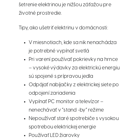
šetrenie elektrinou je nižšou záťažou pre
životné prostredie.
Tipy, ako ušetriť elektrinu v domácnosti:
V miesnotiach, kde sa nik nenachádza
je potrebné vypínať svetlá
Pri varení používať pokrievky na hrnce
– vysoké výdavky za elektrickú energiu
sú spojené s prípravou jedla
Odpájať nabíjačky z elektrickej siete po
odpojení zariadenia
Vypínať PC monitor a televízor –
nenechávať v “stand -by” režime
Nepoužívať staré spotrebiče s vysokou
spotrebou elektrickej energie
Používať LED žiarovky