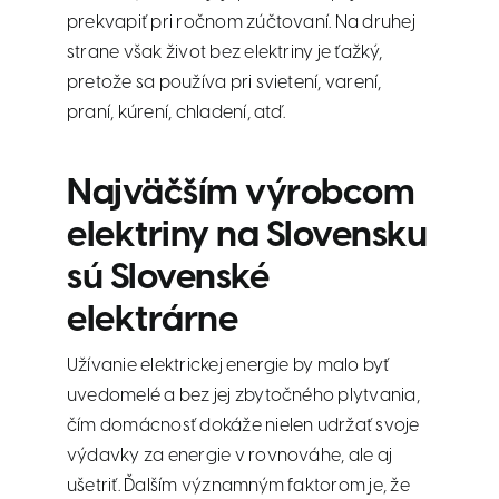
prekvapiť pri ročnom zúčtovaní. Na druhej
strane však život bez elektriny je ťažký,
pretože sa používa pri svietení, varení,
praní, kúrení, chladení, atď.
Najväčším výrobcom
elektriny na Slovensku
sú Slovenské
elektrárne
Užívanie elektrickej energie by malo byť
uvedomelé a bez jej zbytočného plytvania,
čím domácnosť dokáže nielen udržať svoje
výdavky za energie v rovnováhe, ale aj
ušetriť. Ďalším významným faktorom je, že