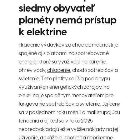
siedmy obyvateľ
planéty nemá prístup
k elektrine
Hradenie výdavkov za chod domácnosti je
spojené aj s platbami za spotrebované
energie, ktoré sa využívajú na
kúrenie
,
ohrev vody,
chladenie
, chod spotrebičov a
svietenie. Tieto platby sa líšia podľa typu
využívaných energetických zdrojov, no
elektrina je spoločným menovateľom pre
fungovanie spotrebičov a svietenia. Jej ceny
sa v poslednom roku menili a mali stúpajúcu
tendeniu a aj keď sa v roku 2025
nepredpokladajú ešte vyššie náklady na jej
užívanie, dokáže jej spotreba nepríjemne