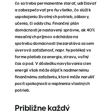
čo sa treba permanentne starať, udržiavať
a zabezpečovať pre ňu všetko, čo slúži k
uspokojeniu životných potrieb, zábavy,
učenia, či oddychu. Finančný plán
domácnosti je nastavený správne, ak 40%
mesačných príjmov odchádza na
spotrebu domácnosti (nezaratáva sa sem
úverová zaťaženosť, napr. hypotéka) vo
forme platieb za energie, stravu, voľný
čas a pod. V dôsledku navyšovania cien
energií však môže dôjsť k nadmernému
finančnému zaťaženiu, ktoré môže narušiť
pocit spokojnosti a naplnenia vlastných
potrieb.
Približne každý