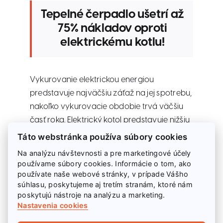
Tepelné čerpadlo ušetrí až
75% nákladov oproti
elektrickému kotlu!
Vykurovanie elektrickou energiou
predstavuje najväčšiu záťaž na jej spotrebu,
nakoľko vykurovacie obdobie trvá väčšiu
časť roka. Elektrický kotol predstavuje nižšiu
investíciu pri jeho zakúpení, no účty za
Táto webstránka používa súbory cookies
energie môžu nepríjemne prekvapiť, najmä
Na analýzu návštevnosti a pre marketingové účely
v prípade ak je inštalovaný do stavby, ktorá
používame súbory cookies. Informácie o tom, ako
používate naše webové stránky, v prípade Vášho
nie je nízkoenergetická alebo pasívna.
súhlasu, poskytujeme aj tretím stranám, ktoré nám
Vynikajúcim riešením je zakúpenie
poskytujú nástroje na analýzu a marketing.
tepelného čerpadla
, ktoré potrebuje
Nastavenia cookies
elektrickú energiu pre svoj chod, no na